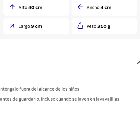
40 cm
4 cm
Alto
Ancho
9 cm
310 g
Largo
Peso
téngalo fuera del alcance de los niños.
ntes de guardarlo, incluso cuando se laven en lavavajillas.