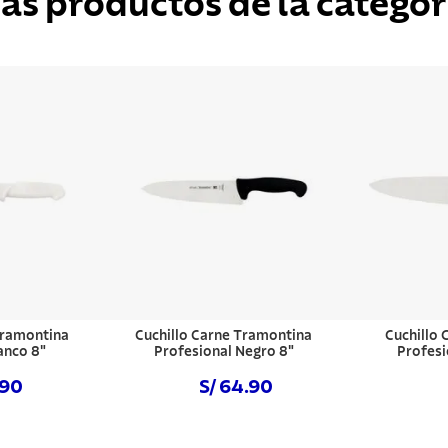
ás productos de la categor
 Tramontina
Cuchillo Carne Tramontina
Cuchillo
anco 8"
Profesional Negro 8"
Profesi
.90
S/ 64.90
hora
Comprar ahora
Com