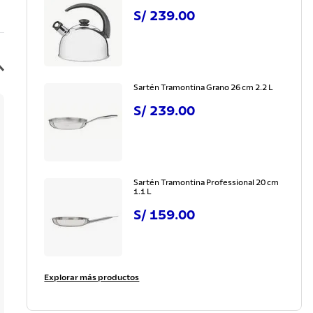
S/
239
.
00
Sartén Tramontina Grano 26 cm 2.2 L
S/
239
.
00
Sartén Tramontina Professional 20 cm
1.1 L
S/
159
.
00
Explorar más productos