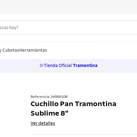
uscas hoy?
S MÁS BUSCADOS
n
y Cubetas
Herramientas
🍲Tienda Oficial
Tramontina
los
rtos
ollas
Referencia
:
24066108
Cuchillo Pan Tramontina
a
Sublime 8"
ero
Ver detalles
 inoxidable
lo