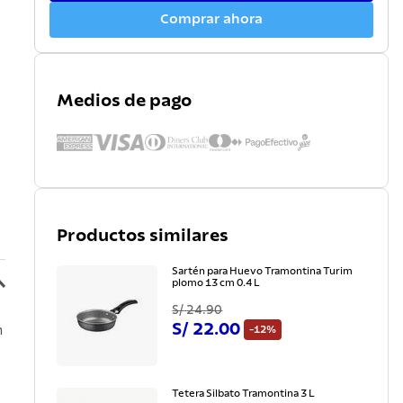
Comprar ahora
Medios de pago
Productos similares
Sartén para Huevo Tramontina Turim
plomo 13 cm 0.4 L
S/
24
.
90
S/
22
.
00
-
12%
n
Tetera Silbato Tramontina 3 L