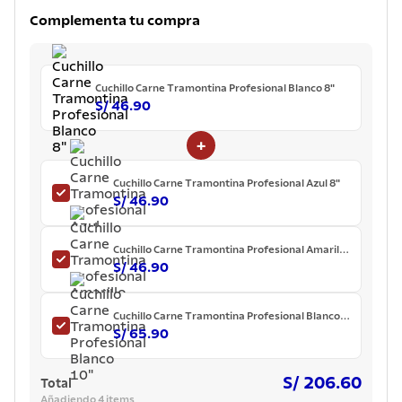
7
.
lavadero
Complementa tu compra
8
.
acero inoxidable
9
.
tetera
Cuchillo Carne Tramontina Profesional Blanco 8"
10
.
grano
S/ 46.90
+
Cuchillo Carne Tramontina Profesional Azul 8"
S/ 46.90
Cuchillo Carne Tramontina Profesional Amarillo
8"
S/ 46.90
Cuchillo Carne Tramontina Profesional Blanco
10"
S/ 65.90
S/ 206.60
Total
Añadiendo 4 items