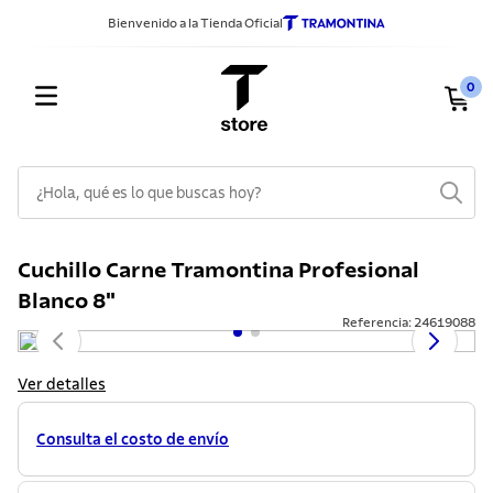
Bienvenido a la Tienda Oficial
0
¿Hola, qué es lo que buscas hoy?
TÉRMINOS MÁS BUSCADOS
Cuchillo Carne Tramontina Profesional
1
.
sarten
Blanco 8"
2
.
ollas
Referencia
:
24619088
3
.
cuchillos
Ver detalles
4
.
cubiertos
5
.
juego ollas
Consulta el costo de envío
6
.
cuchillo