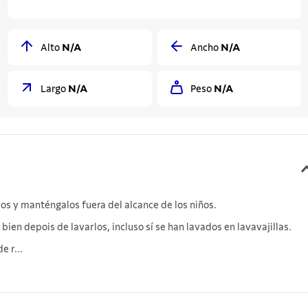
N/A
N/A
Alto
Ancho
N/A
N/A
Largo
Peso
os y manténgalos fuera del alcance de los niños.
en depois de lavarlos, incluso sí se han lavados en lavavajillas.
e r...