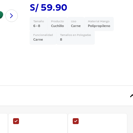
S/ 59.90
Tamaño
Producto
Uso
Material Mango
6 - 8
Cuchillo
Carne
Polipropileno
Funcionalidad
Tamaños en Polegadas
Carne
8