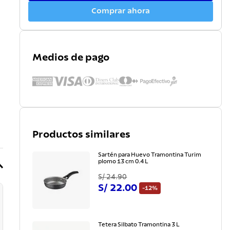
Comprar ahora
Medios de pago
Productos similares
Sartén para Huevo Tramontina Turim
plomo 13 cm 0.4 L
S/
24
.
90
S/
22
.
00
-
12%
Tetera Silbato Tramontina 3 L