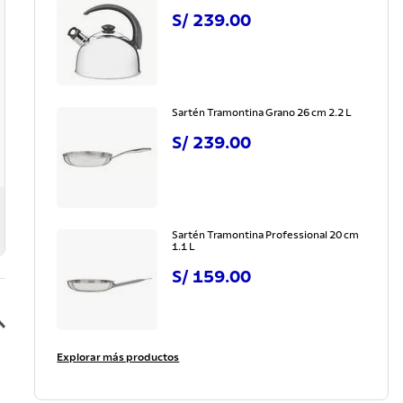
S/
239
.
00
Sartén Tramontina Grano 26 cm 2.2 L
S/
239
.
00
Sartén Tramontina Professional 20 cm
1.1 L
S/
159
.
00
Explorar más productos