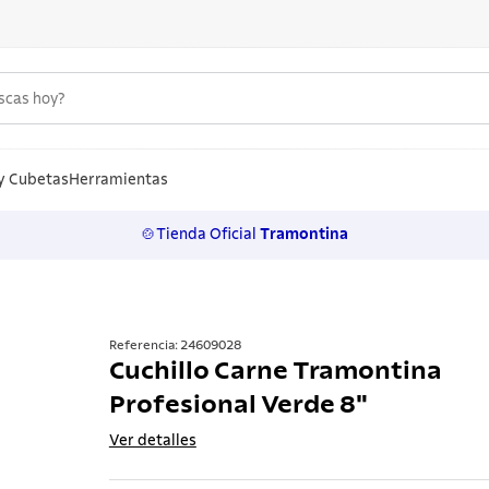
uscas hoy?
S MÁS BUSCADOS
n
y Cubetas
Herramientas
🍲Tienda Oficial
Tramontina
los
rtos
ollas
Referencia
:
24609028
Cuchillo Carne Tramontina
lo
Profesional Verde 8"
ero
Ver detalles
 inoxidable
a