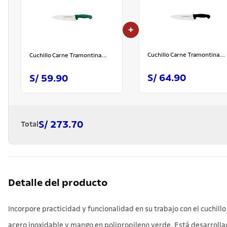
+
Cuchillo Carne Tramontina
Cuchillo Carne Tramontina
Profesional Negro 8"
Profesional Verde 8"
S/ 64.90
S/ 59.90
S/ 273.70
Total
Detalle del producto
Incorpore practicidad y funcionalidad en su trabajo con el cuchil
acero inoxidable y mango en polipropileno verde. Está desarrollado