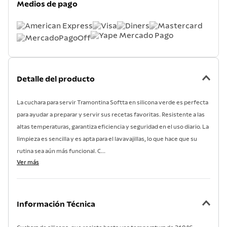
Medios de pago
7
.
lavadero
8
.
grano
9
.
cuchillo
10
.
tetera
Detalle del producto
La cuchara para servir Tramontina Softta en silicona verde es perfecta
para ayudar a preparar y servir sus recetas favoritas. Resistente a las
altas temperaturas, garantiza eficiencia y seguridad en el uso diario. La
limpieza es sencilla y es apta para el lavavajillas, lo que hace que su
rutina sea aún más funcional. C...
Ver más
Información Técnica