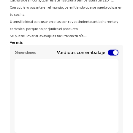
Cuchara de silicona, que resiste hasta una temperatura de 210 °C.
Con agujero pasante en el mango, permitiendo que se pueda colgar en
tu cocina.
Utensilio ideal para usar en ollas con revestimiento antiadherente y
cerámico, porque no perjudica el producto.
Se puede llevar al lavavajillas facilitando tu día ...
Ver más
Medidas con embalaje
Dimensiones