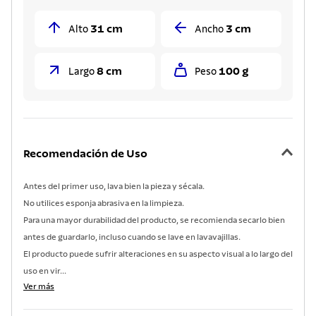
31 cm
3 cm
Alto
Ancho
8 cm
100 g
Largo
Peso
Recomendación de Uso
Antes del primer uso, lava bien la pieza y sécala.
No utilices esponja abrasiva en la limpieza.
Para una mayor durabilidad del producto, se recomienda secarlo bien
antes de guardarlo, incluso cuando se lave en lavavajillas.
El producto puede sufrir alteraciones en su aspecto visual a lo largo del
uso en vir...
Ver más