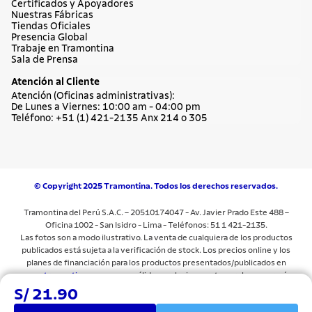
Certificados y Apoyadores
Nuestras Fábricas
Tiendas Oficiales
Presencia Global
Trabaje en Tramontina
Sala de Prensa
Atención al Cliente
Atención (Oficinas administrativas):
De Lunes a Viernes: 10:00 am - 04:00 pm
Teléfono: +51 (1) 421-2135 Anx 214 o 305
© Copyright 2025 Tramontina. Todos los derechos reservados.
Tramontina del Perú S.A.C. – 20510174047 - Av. Javier Prado Este 488 –
Oficina 1002 - San Isidro - Lima - Teléfonos: 51 1 421-2135.
Las fotos son a modo ilustrativo. La venta de cualquiera de los productos
publicados está sujeta a la verificación de stock. Los precios online y los
planes de financiación para los productos presentados/publicados en
www.tramontina.com.pe
son válidos exclusivamente para la compra vía
internet en las páginas antes mencionadas. Las especificaciones técnicas y
S/ 21.90
descripciones están sujetas a cambios sin previo aviso.Todos los precios y