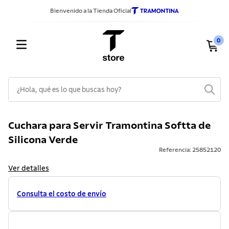
Bienvenido a la Tienda Oficial
0
¿Hola, qué es lo que buscas hoy?
TÉRMINOS MÁS BUSCADOS
Cuchara para Servir Tramontina Softta de
1
.
sarten
Silicona Verde
2
.
ollas
Referencia
:
25852120
3
.
cuchillos
Ver detalles
4
.
cubiertos
Consulta el costo de envío
5
.
juego ollas
6
.
acero inoxidable