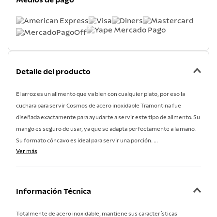
Medios de pago
7
.
lavadero
8
.
acero inoxidable
9
.
tetera
10
.
grano
Detalle del producto
El arroz es un alimento que va bien con cualquier plato, por eso la
cuchara para servir Cosmos de acero inoxidable Tramontina fue
diseñada exactamente para ayudarte a servir este tipo de alimento. Su
mango es seguro de usar, ya que se adapta perfectamente a la mano.
Su formato cóncavo es ideal para servir una porción. ...
Ver más
Información Técnica
Totalmente de acero inoxidable, mantiene sus características