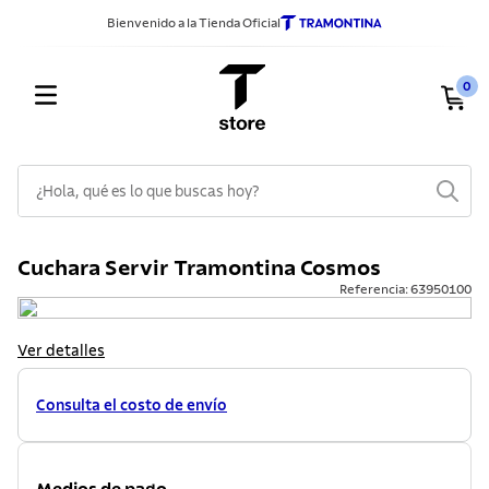
Bienvenido a la Tienda Oficial
0
¿Hola, qué es lo que buscas hoy?
TÉRMINOS MÁS BUSCADOS
Cuchara Servir Tramontina Cosmos
1
.
sarten
Referencia
:
63950100
2
.
ollas
3
.
cuchillos
Ver detalles
4
.
cubiertos
Consulta el costo de envío
5
.
juego ollas
6
.
cuchillo