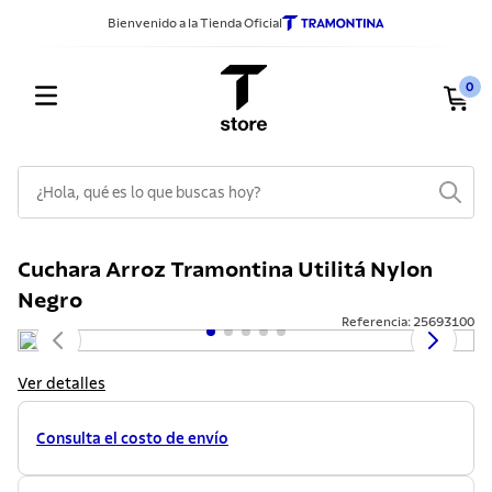
Bienvenido a la Tienda Oficial
0
¿Hola, qué es lo que buscas hoy?
TÉRMINOS MÁS BUSCADOS
Cuchara Arroz Tramontina Utilitá Nylon
1
.
sarten
Negro
2
.
ollas
Referencia
:
25693100
3
.
cuchillos
Ver detalles
4
.
cubiertos
5
.
juego ollas
Consulta el costo de envío
6
.
cuchillo