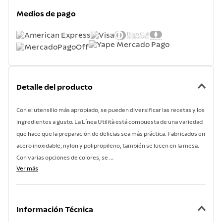
7
.
lavadero
Medios de pago
8
.
acero inoxidable
9
.
tetera
10
.
grano
Detalle del producto
Con el utensilio más apropiado, se pueden diversificar las recetas y los
ingredientes a gusto. La Línea Utilità está compuesta de una variedad
que hace que la preparación de delicias sea más práctica. Fabricados en
acero inoxidable, nylon y polipropileno, también se lucen en la mesa.
Con varias opciones de colores, se ...
Ver más
Información Técnica