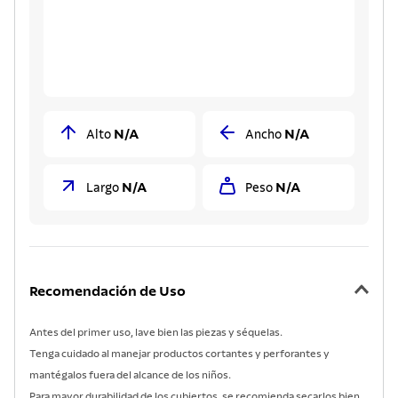
N/A
N/A
Alto
Ancho
N/A
N/A
Largo
Peso
Recomendación de Uso
Antes del primer uso, lave bien las piezas y séquelas.
Tenga cuidado al manejar productos cortantes y perforantes y
mantégalos fuera del alcance de los niños.
Para mayor durabilidad de los cubiertos, se recomienda secarlos bien