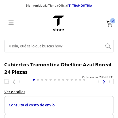
Bienvenido a la Tienda Oficial
0
¿Hola, qué es lo que buscas hoy?
TÉRMINOS MÁS BUSCADOS
Cubiertos Tramontina Obelline Azul Boreal
1
.
sarten
24 Piezas
2
.
ollas
Referencia
:
23599131
3
.
cuchillos
Ver detalles
4
.
cubiertos
5
.
juego ollas
Consulta el costo de envío
6
.
tetera