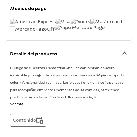
7
.
lavadero
Medios de pago
8
.
acero inoxidable
9
.
cuchillo
10
.
grano
Detalle del producto
El juego de cubiertos Tramontina Obelline con láminas en acero
inoxidable y mangos de polipropileno azul boreal de 24 piezas, aporta
color y funcionalidad a su mesa. Las piezas tienen un diseño pensado
para acompañar diferentes momentos de las comidas, ofreciendo
practicidad en cada uso. Con 6 cuchillos para asado, 6 t...
Ver más
Contenido