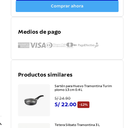
Comprar ahora
Medios de pago
Productos similares
Sartén para Huevo Tramontina Turim
plomo 13 cm 0.4 L
S/
24
.
90
S/
22
.
00
-
12%
Tetera Silbato Tramontina 3 L