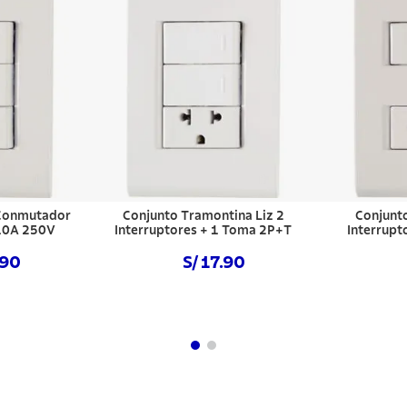
 Conmutador
Conjunto Tramontina Liz 2
Conjunt
 10A 250V
Interruptores + 1 Toma 2P+T
Interrupt
.90
S/ 17.90
hora
Comprar ahora
Com