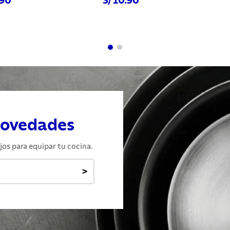
.90
S/ 10.90
hora
Comprar ahora
Com
novedades
jos para equipar tu cocina.
>