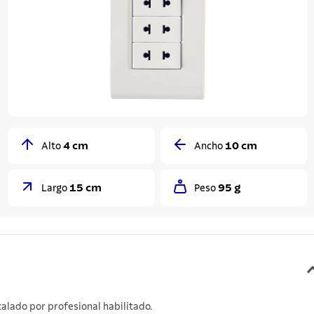
4 cm
10 cm
Alto
Ancho
15 cm
95 g
Largo
Peso
talado por profesional habilitado.