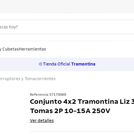
uscas hoy?
S MÁS BUSCADOS
n
y Cubetas
Herramientas
🍲Tienda Oficial
Tramontina
los
erruptores y Tomacorrientes
rtos
ollas
Referencia
:
57170069
Conjunto 4x2 Tramontina Liz 
a
Tomas 2P 10-15A 250V
ero
Ver detalles
 inoxidable
lo