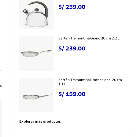
S/
239
.
00
Sartén Tramontina Grano 26 cm 2.2 L
S/
239
.
00
Sartén Tramontina Professional 20 cm
1.1 L
S/
159
.
00
Explorar más productos