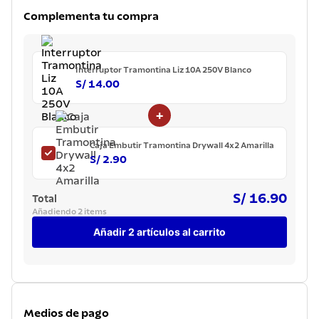
7
.
lavadero
Complementa tu compra
8
.
grano
9
.
cuchillo
Interruptor Tramontina Liz 10A 250V Blanco
10
.
tetera
S/ 14.00
+
Caja Embutir Tramontina Drywall 4x2 Amarilla
S/ 2.90
S/ 16.90
Total
Añadiendo 2 items
Añadir 2 artículos al carrito
Medios de pago