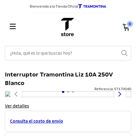
Bienvenido a la Tienda Oficial
0
¿Hola, qué es lo que buscas hoy?
TÉRMINOS MÁS BUSCADOS
Interruptor Tramontina Liz 10A 250V
1
.
sarten
Blanco
2
.
ollas
Referencia
:
57170040
3
.
cuchillos
Ver detalles
4
.
cubiertos
5
.
juego ollas
Consulta el costo de envío
6
.
acero inoxidable