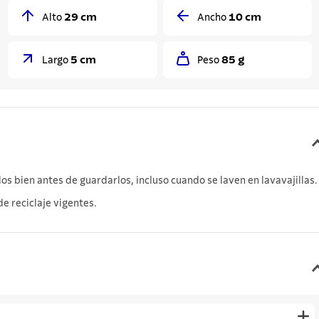
29 cm
10 cm
Alto
Ancho
5 cm
85 g
Largo
Peso
s bien antes de guardarlos, incluso cuando se laven en lavavajillas.
e reciclaje vigentes.