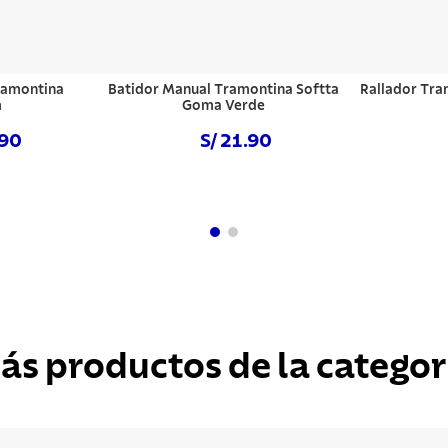
ramontina
Batidor Manual Tramontina Softta
Rallador Tra
m
Goma Verde
.90
S/ 21.90
hora
Comprar ahora
Com
ás productos de la categor