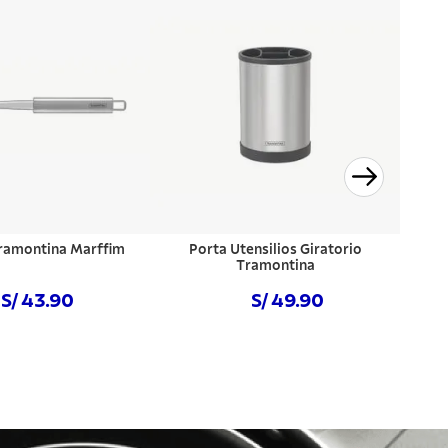
ramontina Marffim
Porta Utensilios Giratorio
Tramontina
S/ 43.90
S/ 49.90
prar ahora
Comprar ahora