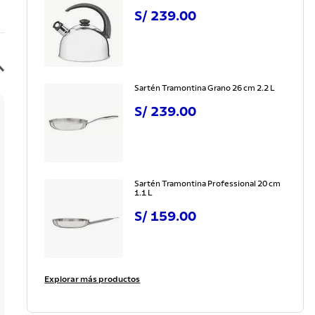
S/
239
.
00
Sartén Tramontina Grano 26 cm 2.2 L
S/
239
.
00
Sartén Tramontina Professional 20 cm
1.1 L
S/
159
.
00
Explorar más productos