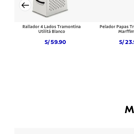
Rallador 4 Lados Tramontina
Pelador Papas T
Utilitá Blanco
Marffi
S/ 59.90
S/ 23
Comprar ahora
Comprar a
M