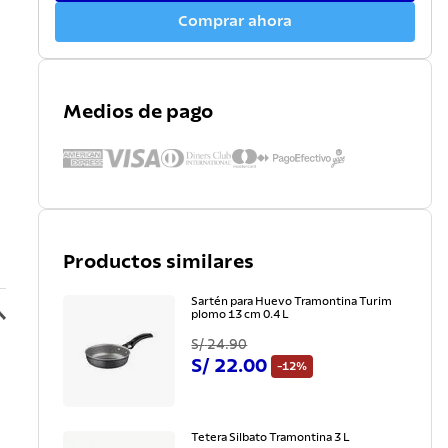
Comprar ahora
Medios de pago
Productos similares
Sartén para Huevo Tramontina Turim
plomo 13 cm 0.4 L
S/
24
.
90
S/
22
.
00
-
12%
Tetera Silbato Tramontina 3 L