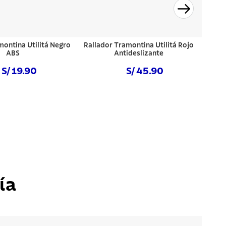
montina Utilitá Negro
Rallador Tramontina Utilitá Rojo
ABS
Antideslizante
S/ 19.90
S/ 45.90
prar ahora
Comprar ahora
ía