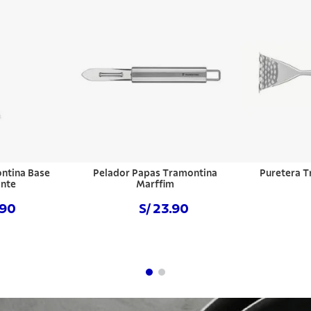
ntina Base
Pelador Papas Tramontina
Puretera T
ante
Marffim
.90
S/ 23.90
hora
Comprar ahora
Com