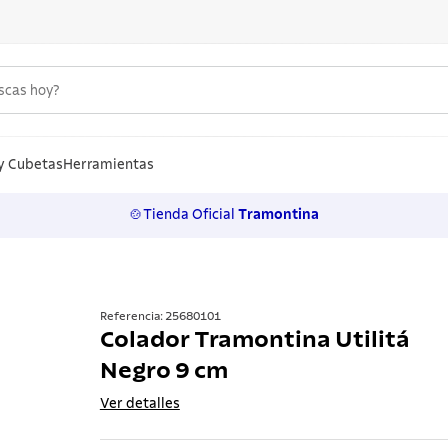
uscas hoy?
S MÁS BUSCADOS
n
y Cubetas
Herramientas
🍲Tienda Oficial
Tramontina
los
rtos
ollas
Referencia
:
25680101
Colador Tramontina Utilitá
a
Negro 9 cm
ero
Ver detalles
 inoxidable
lo