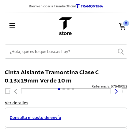
Bienvenido a la Tienda Oficial
0
¿Hola, qué es lo que buscas hoy?
TÉRMINOS MÁS BUSCADOS
Cinta Aislante Tramontina Clase C
1
.
sarten
0.13x19mm Verde 10 m
2
.
ollas
Referencia
:
57545052
3
.
cuchillos
Ver detalles
4
.
cubiertos
5
.
juego ollas
Consulta el costo de envío
6
.
acero inoxidable