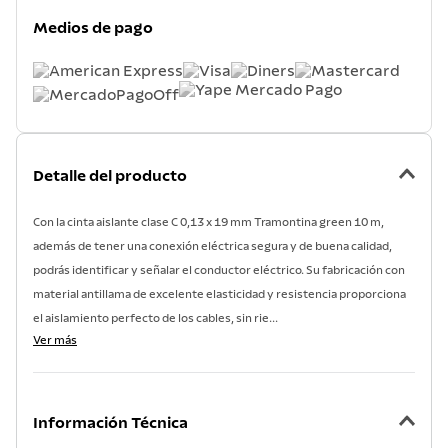
7
.
lavadero
Medios de pago
8
.
grano
9
.
cuchillo
10
.
tetera
Detalle del producto
Con la cinta aislante clase C 0,13 x 19 mm Tramontina green 10 m,
además de tener una conexión eléctrica segura y de buena calidad,
podrás identificar y señalar el conductor eléctrico. Su fabricación con
material antillama de excelente elasticidad y resistencia proporciona
el aislamiento perfecto de los cables, sin rie...
Ver más
Información Técnica