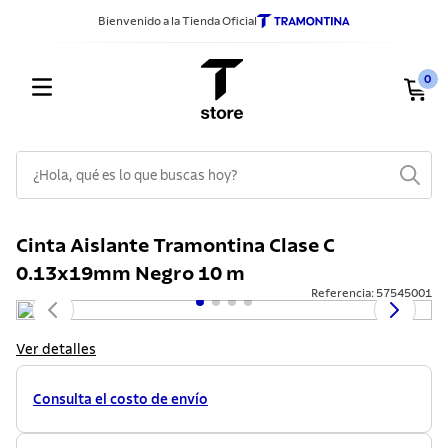
Bienvenido a la Tienda Oficial
0
¿Hola, qué es lo que buscas hoy?
TÉRMINOS MÁS BUSCADOS
Cinta Aislante Tramontina Clase C
1
.
sarten
0.13x19mm Negro 10 m
2
.
ollas
Referencia
:
57545001
3
.
cuchillos
Ver detalles
4
.
cubiertos
5
.
juego ollas
Consulta el costo de envío
6
.
lavadero