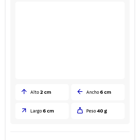
2 cm
6 cm
Alto
Ancho
6 cm
40 g
Largo
Peso