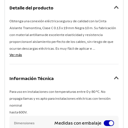
7
.
acero inoxidable
Detalle del producto
8
.
tetera
Obtenga una conexión eléctrica segura y de calidad con la Cinta
9
.
grano
Aislante Tramontina, Clase C 0.13 x 19 mm Negra 10 m. Su fabricación
10
.
cuchillo
con material antillama de excelente elasticidad y resistencia
proporciona el aislamiento perfecto de los cables, sin riesgo de que
ocurran descargas eléctricas. Es muy fácil de aplicar e ...
Ver más
Información Técnica
Para uso en instalaciones con temperaturas entre 0 y 80 °C. No
propaga llamas y es apto para instalaciones eléctricas con tensión
nominal
hasta 600V.
Medidas con embalaje
Dimensiones