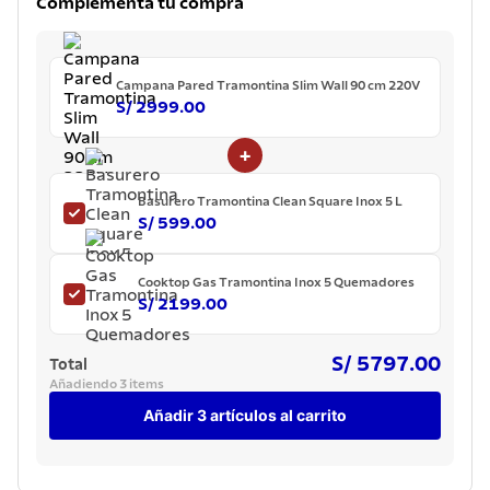
Complementa tu compra
7
.
lavadero
8
.
acero inoxidable
Campana Pared Tramontina Slim Wall 90 cm 220V
9
.
tetera
S/ 2999.00
10
.
grano
+
Basurero Tramontina Clean Square Inox 5 L
S/ 599.00
Cooktop Gas Tramontina Inox 5 Quemadores
S/ 2199.00
S/ 5797.00
Total
Añadiendo 3 items
Añadir 3 artículos al carrito