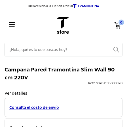
Bienvenido a la Tienda Oficial
0
¿Hola, qué es lo que buscas hoy?
TÉRMINOS MÁS BUSCADOS
Campana Pared Tramontina Slim Wall 90
1
.
sarten
cm 220V
2
.
ollas
Referencia
:
95800028
3
.
cuchillos
Ver detalles
4
.
cubiertos
Consulta el costo de envío
5
.
juego ollas
6
.
cuchillo