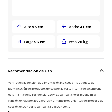
55 cm
41 cm
Alto
Ancho
93 cm
26 kg
Largo
Peso
Recomendación de Uso
Verifique si la tensión de alimentación indicada en la etiqueta de
identificación del producto, ubicada en la parte interna de la campana,
es la misma de su residencia, 220V. La campana no es bivolt. En la
función exhaustor, los vapores y el humo provenientes del proceso de
cocción entran por la campana, se filtran con...