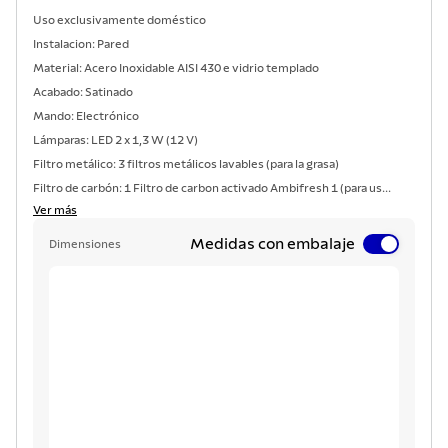
Uso exclusivamente doméstico
Instalacion: Pared
Material: Acero Inoxidable AISI 430 e vidrio templado
Acabado: Satinado
Mando: Electrónico
Lámparas: LED 2 x 1,3 W (12 V)
Filtro metálico: 3 filtros metálicos lavables (para la grasa)
Filtro de carbón: 1 Filtro de carbon activado Ambifresh 1 (para us...
Ver más
Medidas con embalaje
Dimensiones