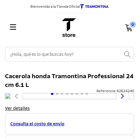
Bienvenido a la Tienda Oficial
0
¿Hola, qué es lo que buscas hoy?
TÉRMINOS MÁS BUSCADOS
Cacerola honda Tramontina Professional 24
1
.
sarten
cm 6.1 L
2
.
ollas
Referencia
:
62624240
3
.
cuchillos
Ver detalles
4
.
cubiertos
5
.
juego ollas
Consulta el costo de envío
6
.
cuchillo