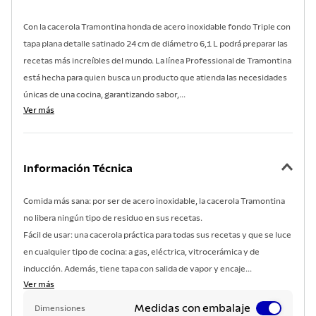
Con la cacerola Tramontina honda de acero inoxidable fondo Triple con
tapa plana detalle satinado 24 cm de diámetro 6,1 L podrá preparar las
recetas más increíbles del mundo. La línea Professional de Tramontina
está hecha para quien busca un producto que atienda las necesidades
únicas de una cocina, garantizando sabor,...
Ver más
Información Técnica
Comida más sana: por ser de acero inoxidable, la cacerola Tramontina
no libera ningún tipo de residuo en sus recetas.
Fácil de usar: una cacerola práctica para todas sus recetas y que se luce
en cualquier tipo de cocina: a gas, eléctrica, vitrocerámica y de
inducción. Además, tiene tapa con salida de vapor y encaje...
Ver más
Medidas con embalaje
Dimensiones