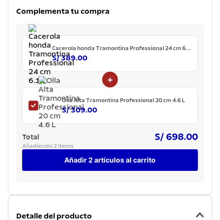
7
.
lavadero
Complementa tu compra
8
.
acero inoxidable
9
.
tetera
Cacerola honda Tramontina Professional 24 cm 6.1
L
10
.
grano
S/ 389.00
+
Olla Alta Tramontina Professional 20 cm 4.6 L
S/ 309.00
S/ 698.00
Total
Añadiendo 2 items
Añadir 2 artículos al carrito
Detalle del producto