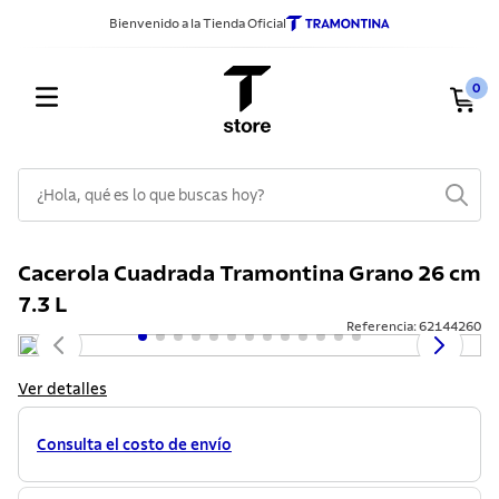
Bienvenido a la Tienda Oficial
0
¿Hola, qué es lo que buscas hoy?
TÉRMINOS MÁS BUSCADOS
Cacerola Cuadrada Tramontina Grano 26 cm
1
.
sarten
7.3 L
2
.
ollas
Referencia
:
62144260
3
.
cuchillos
Ver detalles
4
.
cubiertos
5
.
juego ollas
Consulta el costo de envío
6
.
cuchillo