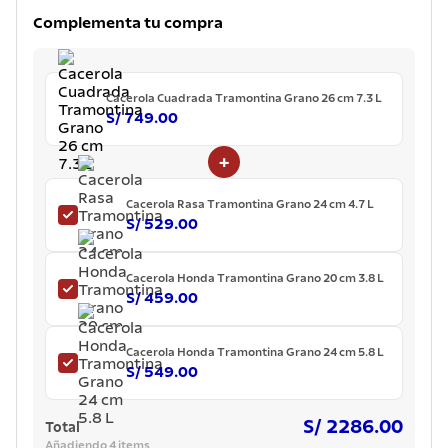
7
.
lavadero
Complementa tu compra
8
.
acero inoxidable
9
.
tetera
Cacerola Cuadrada Tramontina Grano 26 cm 7.3 L
10
.
grano
S/ 749.00
+
Cacerola Rasa Tramontina Grano 24 cm 4.7 L
S/ 529.00
Cacerola Honda Tramontina Grano 20 cm 3.8 L
S/ 459.00
Cacerola Honda Tramontina Grano 24 cm 5.8 L
S/ 549.00
S/ 2286.00
Total
Añadiendo 4 items