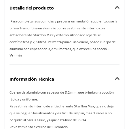
7
.
acero inoxidable
Detalle del producto
8
.
tetera
¡Para completar sus comidas y preparar un medallón suculento, use la
9
.
grano
bifera Tramontina en aluminio con revestimiento interno con
10
.
cuchillo
antiadherente Starflon Max y externo siliconado rojo de 28
centímetros y 2,3 litros! Perfecta para el uso diario, posee cuerpo de
aluminio con espesor de 3,2 milímetros, que ofrece una cocció...
Ver más
Información Técnica
Cuerpo de aluminio con espesor de 3,2 mm, que brinda una cocción
rápida y uniforme.
Revestimiento interno de antiadherente Starflon Max, que no deja
que se peguen los alimentos y es fácil de limpiar, más durable y no
perjudicial para la salud, ya que está libre de PFOA.
Revestimiento externo de Siliconado.