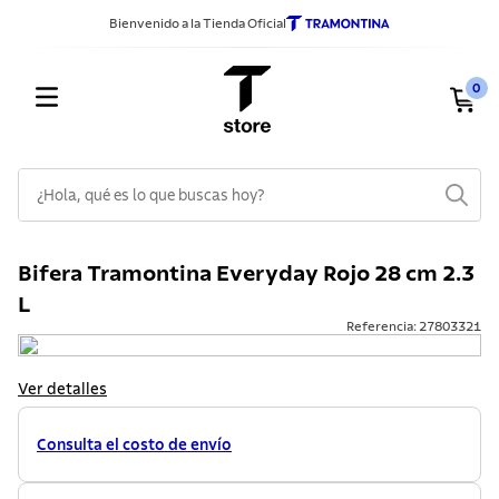
Bienvenido a la Tienda Oficial
0
¿Hola, qué es lo que buscas hoy?
TÉRMINOS MÁS BUSCADOS
Bifera Tramontina Everyday Rojo 28 cm 2.3
1
.
sarten
L
2
.
ollas
Referencia
:
27803321
3
.
cuchillos
Ver detalles
4
.
cubiertos
5
.
juego ollas
Consulta el costo de envío
6
.
lavadero