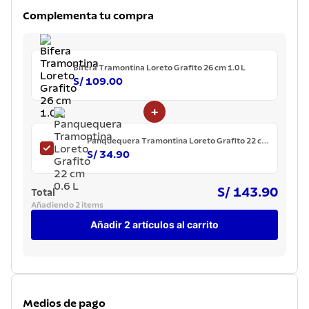
7
.
acero inoxidable
Complementa tu compra
8
.
tetera
9
.
grano
Bifera Tramontina Loreto Grafito 26 cm 1.0 L
10
.
cuchillo
S/ 109.00
+
Panquequera Tramontina Loreto Grafito 22 cm
0.6 L
S/ 34.90
S/ 143.90
Total
Añadiendo 2 items
Añadir 2 artículos al carrito
Medios de pago