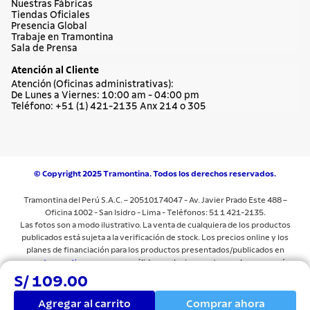
Nuestras Fábricas
Tiendas Oficiales
Presencia Global
Trabaje en Tramontina
Sala de Prensa
Atención al Cliente
Atención (Oficinas administrativas):
De Lunes a Viernes: 10:00 am - 04:00 pm
Teléfono: +51 (1) 421-2135 Anx 214 o 305
© Copyright 2025 Tramontina. Todos los derechos reservados.
Tramontina del Perú S.A.C. – 20510174047 - Av. Javier Prado Este 488 –
Oficina 1002 - San Isidro - Lima - Teléfonos: 51 1 421-2135.
Las fotos son a modo ilustrativo. La venta de cualquiera de los productos
publicados está sujeta a la verificación de stock. Los precios online y los
planes de financiación para los productos presentados/publicados en
www.tramontina.com.pe
son válidos exclusivamente para la compra vía
internet en las páginas antes mencionadas. Las especificaciones técnicas y
S/ 109.00
descripciones están sujetas a cambios sin previo aviso.Todos los precios y
términos comerciales están sujetos a cambios sin previo aviso. Las
Agregar al carrito
Comprar ahora