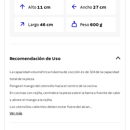
11 cm
27 cm
Alto
Ancho
46 cm
600 g
Largo
Peso
Recomendación de Uso
La capacidad volumétrica máxima de cocción es de 3/4 de la capacidad
total de la pieza.
Ponga el mango del utensilio hacia el centro de la cocina.
En cocinas con rejilla, centralice la pieza sobre la llama o fuente de calor
y alinee el mango a la rejilla.
Los utensilios calientes deben estar fuera del alcan...
Ver más