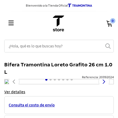
Bienvenido a la Tienda Oficial
0
¿Hola, qué es lo que buscas hoy?
TÉRMINOS MÁS BUSCADOS
Bifera Tramontina Loreto Grafito 26 cm 1.0
1
.
sarten
L
2
.
ollas
Referencia
:
20392024
3
.
cuchillos
Ver detalles
4
.
cubiertos
5
.
juego ollas
Consulta el costo de envío
6
.
lavadero