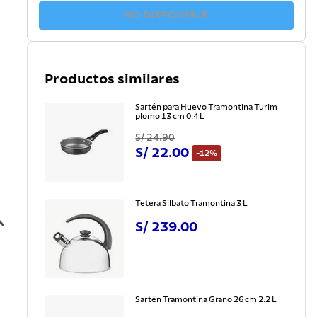
NO DISPONIBLE
Productos similares
Sartén para Huevo Tramontina Turim
plomo 13 cm 0.4 L
S/
24
.
90
S/
22
.
00
-
12%
Tetera Silbato Tramontina 3 L
S/
239
.
00
Sartén Tramontina Grano 26 cm 2.2 L