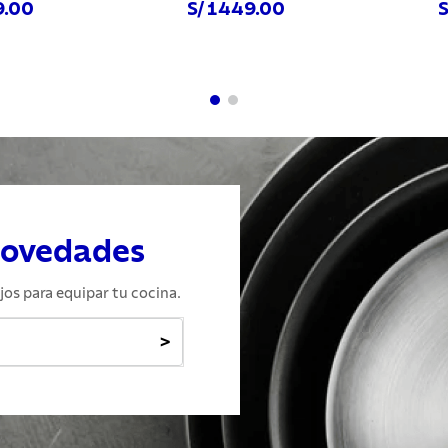
9.00
S/ 1449.00
S
hora
Comprar ahora
Com
novedades
jos para equipar tu cocina.
>