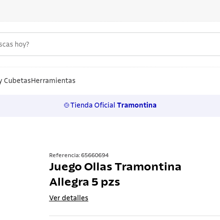
uscas hoy?
S MÁS BUSCADOS
n
y Cubetas
Herramientas
🍲Tienda Oficial
Tramontina
los
rtos
ollas
Referencia
:
65660694
Juego Ollas Tramontina
lo
Allegra 5 pzs
ero
Ver detalles
 inoxidable
a