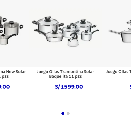
ina New Solar
Juego Ollas Tramontina Solar
Juego Ollas 
1 pzs
Baquelita 11 pzs
9.00
S/ 1599.00
hora
NO DISPONIBLE
NO DISPO