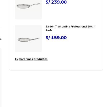
S/
239
.
00
Sartén Tramontina Professional 20 cm
1.1 L
S/
159
.
00
Explorar más productos