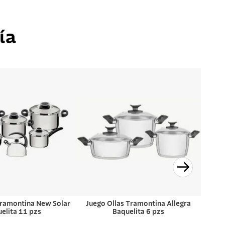
ía
Tramontina New Solar
Juego Ollas Tramontina Allegra
elita 11 pzs
Baquelita 6 pzs