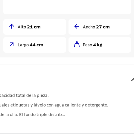
21 cm
27 cm
Alto
Ancho
44 cm
4 kg
Largo
Peso
acidad total de la pieza.
uales etiquetas y lávelo con agua caliente y detergente.
la olla. El fondo triple distrib...