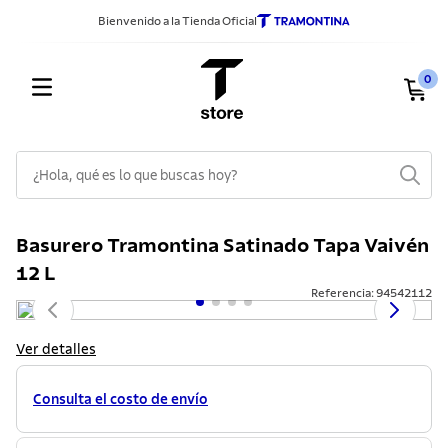
Bienvenido a la Tienda Oficial
0
¿Hola, qué es lo que buscas hoy?
TÉRMINOS MÁS BUSCADOS
Basurero Tramontina Satinado Tapa Vaivén
1
.
sarten
12 L
2
.
ollas
Referencia
:
94542112
3
.
cuchillos
Ver detalles
4
.
cubiertos
5
.
juego ollas
Consulta el costo de envío
6
.
tetera