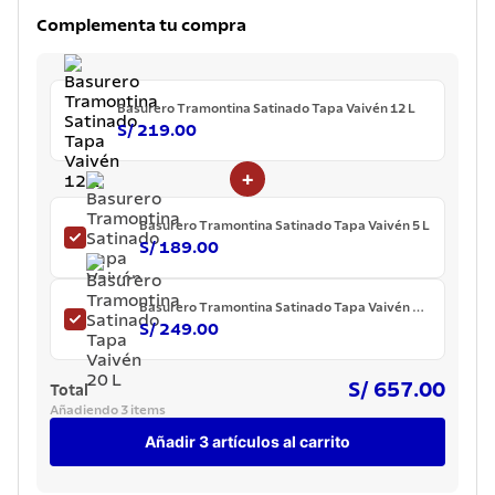
7
.
lavadero
Complementa tu compra
8
.
acero inoxidable
9
.
cuchillo
Basurero Tramontina Satinado Tapa Vaivén 12 L
10
.
grano
S/ 219.00
+
Basurero Tramontina Satinado Tapa Vaivén 5 L
S/ 189.00
Basurero Tramontina Satinado Tapa Vaivén 20
L
S/ 249.00
S/ 657.00
Total
Añadiendo 3 items
Añadir 3 artículos al carrito