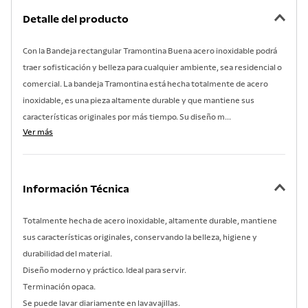
7
.
acero inoxidable
Detalle del producto
8
.
tetera
Con la Bandeja rectangular Tramontina Buena acero inoxidable podrá
9
.
grano
traer sofisticación y belleza para cualquier ambiente, sea residencial o
10
.
cuchillo
comercial. La bandeja Tramontina está hecha totalmente de acero
inoxidable, es una pieza altamente durable y que mantiene sus
características originales por más tiempo. Su diseño m...
Ver más
Información Técnica
Totalmente hecha de acero inoxidable, altamente durable, mantiene
sus características originales, conservando la belleza, higiene y
durabilidad del material.
Diseño moderno y práctico. Ideal para servir.
Terminación opaca.
Se puede lavar diariamente en lavavajillas.