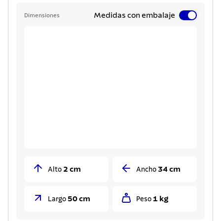
Medidas con embalaje
Dimensiones
2 cm
34 cm
Alto
Ancho
50 cm
1 kg
Largo
Peso