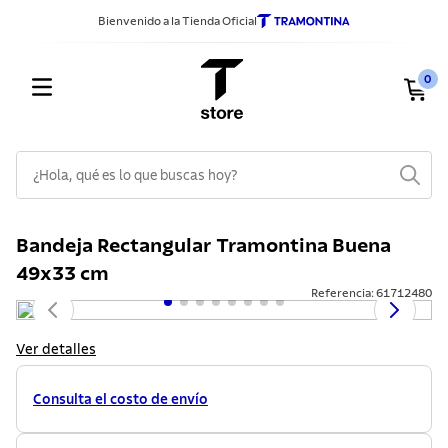
Bienvenido a la Tienda Oficial
0
¿Hola, qué es lo que buscas hoy?
TÉRMINOS MÁS BUSCADOS
Bandeja Rectangular Tramontina Buena
1
.
sarten
49x33 cm
2
.
ollas
Referencia
:
61712480
3
.
cuchillos
Ver detalles
4
.
cubiertos
5
.
lavadero
Consulta el costo de envío
6
.
juego ollas