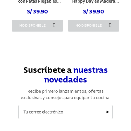
con Patas Plegables
Happy Day en Madera
Estructura en Madera
Maciza con Laterales en
Maciza y Cantoneras en
S/ 39.90
Polipropileno Negro y
S/ 39.90
Polipropileno Negro
Patas Plegables
NO DISPONIBLE
NO DISPONIBLE
Suscríbete a
nuestras
novedades
Recibe primero lanzamientos, ofertas
exclusivas y consejos para equipar tu cocina.
>