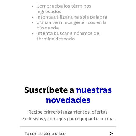
7
.
lavadero
Comprueba los términos
ingresados
8
.
grano
Intenta utilizar una sola palabra
Utiliza términos genéricos en la
9
.
cuchillo
búsqueda
Intenta buscar sinónimos del
10
.
tetera
término deseado
Suscríbete a
nuestras
novedades
Recibe primero lanzamientos, ofertas
exclusivas y consejos para equipar tu cocina.
>