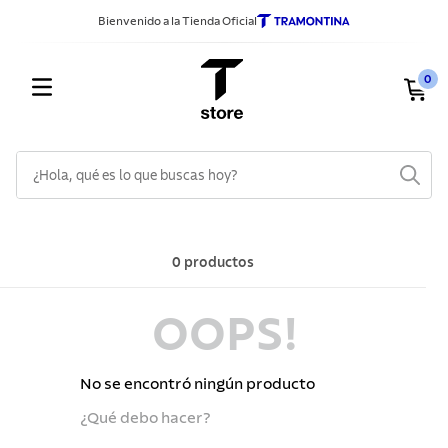
Bienvenido a la Tienda Oficial
0
¿Hola, qué es lo que buscas hoy?
TÉRMINOS MÁS BUSCADOS
1
.
sarten
0
productos
2
.
ollas
OOPS!
3
.
cuchillos
4
.
cubiertos
No se encontró ningún producto
5
.
juego ollas
¿Qué debo hacer?
6
.
acero inoxidable